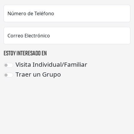
Número de Teléfono
Correo Electrónico
ESTOY INTERESADO EN
Visita Individual/Familiar
Traer un Grupo
Patrocinar a un Niño
Necesidades Actuales/Inmediatas
Otro (por favor, describa a
continuación)
Tu Mensaje